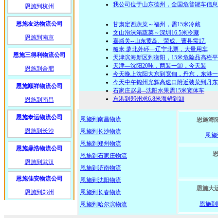
我公司位于山东德州，全国危普罐车信息
恩施到杭州
恩施友达物流公司
甘肃定西蔬菜～福州，需15米冷藏
文山泡沫箱蔬菜～深圳16.5米冷藏
恩施到南京
​嘉峪关--山东黄岛、荣成、曹县需17.
糙米 萝北外环—辽宁北票，大量用车
恩施三得利物流公司
天津滨海新区到衡阳，15米危险品高栏
天津—沈阳20吨，两装一卸，今天装
恩施到合肥
今天晚上沈阳大东到宽甸，丹东，东港一
今天中午锦州光辉高速口附近装菜到丹东
恩施顺祥物流公司
石家庄赵县--沈阳水果需15米宽体车
东港到郑州求6.8米海鲜到卸
恩施到南昌
恩施泰运物流公司
恩施到南昌物流
恩施海
恩施到长沙
恩施到长沙物流
恩施
恩施到郑州物流
恩施鼎浩物流公司
恩施到石家庄物流
恩施到武汉
恩施到济南物流
恩施佳安物流公司
恩施到沈阳物流
恩施大
恩施到郑州
恩施到长春物流
恩施到
恩施到哈尔滨物流