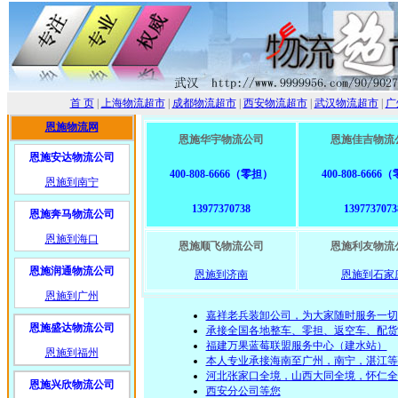
首 页
|
上海物流超市
|
成都物流超市
|
西安物流超市
|
武汉物流超市
|
广
恩施物流网
恩施华宇物流公司
恩施佳吉物流
恩施安达物流公司
400-808-6666（零担）
400-808-666
恩施到南宁
13977370738
1397737073
恩施奔马物流公司
恩施到海口
恩施顺飞物流公司
恩施利友物流
恩施润通物流公司
恩施到济南
恩施到石家
恩施到广州
嘉祥老兵装卸公司，为大家随时服务一切
恩施盛达物流公司
承接全国各地整车、零担、返空车、配货
福建万果蓝莓联盟服务中心（建水站）
恩施到福州
本人专业承接海南至广州，南宁，湛江等
河北张家口全境，山西大同全境，怀仁全
恩施兴欣物流公司
​西安分公司等您