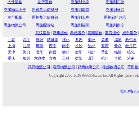
大件运输
发货宝典
恩施到北京
恩施到广州
恩施物流大全
恩施货运信息网
恩施到南京
恩施到长沙
空车配货
恩施货运信息部
恩施到长春
恩施到哈尔滨
恩施物流公司
恩施配货站
恩施到福州
恩施到南宁
武汉运价
|
鄂州运价
|
孝感运价
|
黄冈运价
|
黄石运价
|
咸宁运价
北京
昆明
赣州
防城港
怀化
龙岩
衢州
芜湖
淄博
哈尔滨
上海
拉萨
鹰潭
西宁
南宁
长沙
温州
安庆
青岛
牡丹江
天津
海口
贵阳
南昌
柳州
衡阳
福州
黄山
临沂
绥化
重庆
银川
六盘水
宜春
玉林
益阳
厦门
杭州
合肥
济南
武汉物流公司
|
襄阳物流公司
|
鄂州物流公司
|
孝感物流公司
|
黄冈物
Copyright 2006-2036 9999956.com Inc All Rights Reserved
桂ICP备202