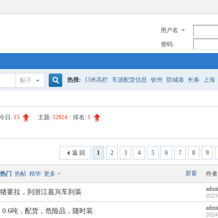
用户名
密码
热搜:
13米高栏
车源配货信息
钦州
防城港
长春
上海
帖子
搜
空车配货信息
长沙到郴州
湛江
昭通广西
空车配货车源
今日:
15
|
主题:
52924
|
排名:
1
索
返 回
1
2
3
4
5
6
7
8
9
新窗
热门
热帖
精华
更多
作者
admi
猪要拉，到浙江嘉兴车到装
2023
admi
，0.6吨，配货，危险品，随时装
2024