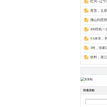
红河--辽宁
普货，太原
佛山到昆明
490挖机一
9.6米车
市
3吨，张家
饮料，湛江
快速发帖