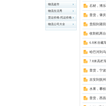
物流超市
石材，博乐
流
物流生活秀
普货，肇庆
货运价格-托运价格
物流公司大全
贵阳到莆田
收割机两台
6.8米冷
哈巴河到乌
大
7.8米高
普货，宁波
吉安到抚州
水果，攀枝
普货，西昌
超