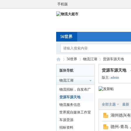
手机版
56世界
56世界
物流江湖
货源车源天地
货源车源天地
版块导航
版主:
admin
物流江湖
物
»
›
›
物流招标，自发布广
告
货源车源天地
全部主题
最新
物流服务信息
世界观自媒体工作室
湖州德兴有
车源货源
德州-青岛
招标资料