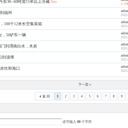
丹东30--60吨需15米以上冷藏
New
1 
admi
到福州
2021
admi
，100个12米长空集装箱
2021
admi
台，50铲车一辆
2021
admi
，荆门到渭南白水，木炭
2021
admi
口到淄博
2021
admi
赤坎和海口
2021
下一页 »
返 回
1
2
3
4
5
6
7
8
9
还可输入
80
个字符