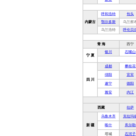
呼和浩特
包头
内蒙古
鄂尔多斯
乌兰察
乌兰浩特
呼伦贝
青 海
西宁
银川
石嘴山
宁 夏
成都
攀枝花
绵阳
宜宾
四 川
遂宁
德阳
雅安
内江
西藏
拉萨
乌鲁木齐
克拉玛
新 疆
喀什
库尔勒
塔城
石河子