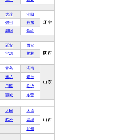
大连
沈阳
锦州
丹东
辽 宁
朝阳
铁岭
延安
西安
陕 西
宝鸡
榆林
青岛
济南
潍坊
烟台
山 东
日照
临沂
聊城
东营
大同
太原
临汾
晋城
山 西
朔州