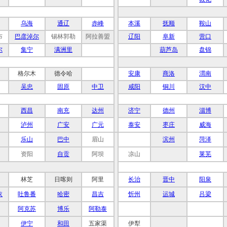
乌海
通辽
赤峰
本溪
抚顺
鞍山
布
巴彦淖尔
锡林郭勒
阿拉善盟
辽阳
阜新
营口
尔
集宁
满洲里
葫芦岛
盘锦
格尔木
德令哈
安康
商洛
渭南
吴忠
固原
中卫
咸阳
铜川
汉中
西昌
南充
达州
济宁
德州
淄博
泸州
广安
广元
泰安
枣庄
威海
乐山
巴中
眉山
滨州
菏泽
资阳
自贡
阿坝
凉山
莱芜
林芝
日喀则
阿里
长治
晋中
阳泉
依
吐鲁番
哈密
昌吉
忻州
运城
吕梁
阿克苏
博乐
阿勒泰
伊宁
和田
五家渠
伊犁