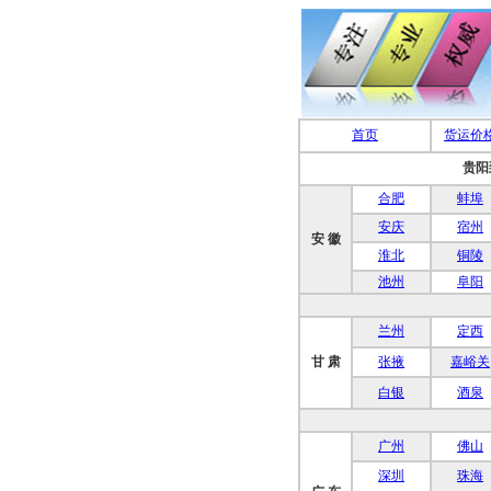
首页
货运价
贵阳
合肥
蚌埠
安庆
宿州
安 徽
淮北
铜陵
池州
阜阳
兰州
定西
甘 肃
张掖
嘉峪关
白银
酒泉
广州
佛山
深圳
珠海