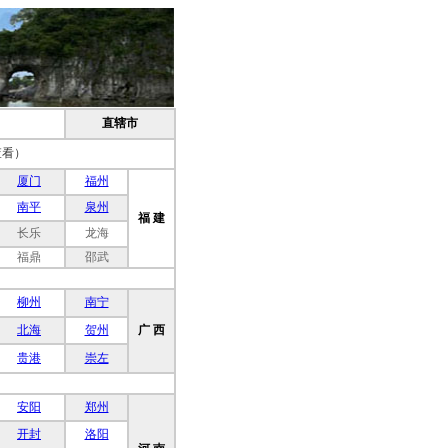
直辖市
查看）
厦门
福州
南平
泉州
福 建
长乐
龙海
福鼎
邵武
柳州
南宁
北海
贺州
广 西
贵港
崇左
安阳
郑州
开封
洛阳