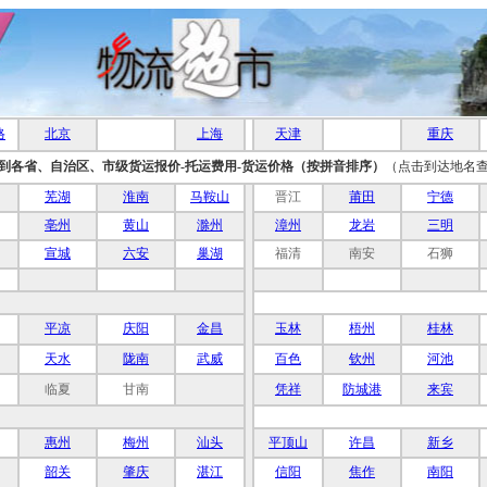
格
北京
上海
天津
重庆
到各省、自治区、市级货运报价-托运费用-货运价格（按拼音排序）
（点击到达地名
芜湖
淮南
马鞍山
晋江
莆田
宁德
亳州
黄山
滁州
漳州
龙岩
三明
宣城
六安
巢湖
福清
南安
石狮
平凉
庆阳
金昌
玉林
梧州
桂林
天水
陇南
武威
百色
钦州
河池
临夏
甘南
凭祥
防城港
来宾
惠州
梅州
汕头
平顶山
许昌
新乡
韶关
肇庆
湛江
信阳
焦作
南阳