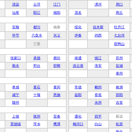
清远
云浮
江门
漯河
周口
汕尾
阳江
揭阳
茂名
商丘
安顺
都匀
福泉
绥化
佳木斯
牡丹江
毕节
六盘水
兴义
伊春
鸡西
七台河
三亚
双鸭山
张家口
承德
廊坊
南通
镇江
苏州
衡水
邢台
邯郸
连云港
淮安
盐城
泰州
孝感
黄石
黄冈
常德
郴州
株洲
咸宁
十堰
恩施
益阳
娄底
邵阳
随州
永州
吉首
上饶
抚州
宜春
通化
四平
延边
景德镇
萍乡
鹰潭
梅河口
白山
松原
敦化