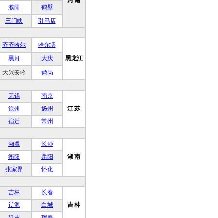
河 南
濮阳
鹤壁
三门峡
驻马店
齐齐哈尔
哈尔滨
黑河
大庆
黑龙江
大兴安岭
鹤岗
无锡
南京
徐州
扬州
江 苏
宿迁
常州
湘潭
长沙
衡阳
岳阳
湖 南
张家界
怀化
吉林
长春
辽源
白城
吉 林
延吉
珲春