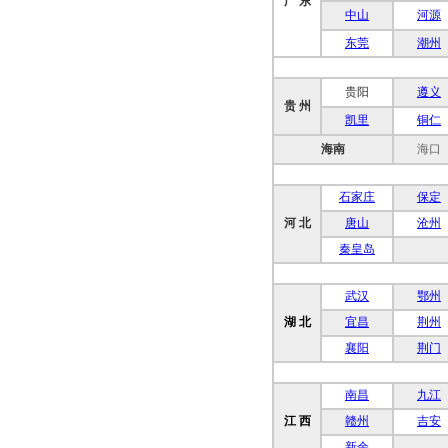
广 东
中山
河源
东莞
潮州
贵阳
遵义
贵 州
凯里
铜仁
海南
海口
石家庄
保定
河 北
唐山
沧州
秦皇岛
武汉
鄂州
湖 北
宜昌
荆州
襄阳
荆门
南昌
九江
江 西
赣州
吉安
新余