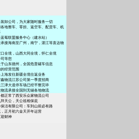
兵装卸公司，为大家随时服务一切
国各地整车、零担、返空车、配货车、机
等
果蓝莓联盟服务中心（建水站）
业承接海南至广州，南宁，湛江等直达物
家口全境，山西大同全境，怀仁全境
公司等您
位于山东德州，全国危普罐车信息
们的经营范围
路上海发往新疆全境往返业务
年宇鑫物流江苏公司第一季度招商
联三津大道停车场已经平整完毕
航物流承接全国到无锡各地物流
务都正常了西安乐众家物流公司
九拜天公，天公祖相保庇
泽保洁有限公司：车到山前必有路
流，正月初六金天开年运营
五迎财神