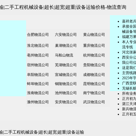
|二手工程机械设备|超长|超宽|超重|设备运输价格-
物流查询
嘉祥老
承接全
械设备
合肥物流公司
六安物流公司
黄山物流公司
福建万
本人专
淮北物流公司
巢湖物流公司
重庆物流公司
流专线
河北张
亳州物流公司
马鞍山物流
杭州物流公司
​西安分
我公司
宿州物流公司
芜湖物流公司
贵阳物流公司
这是我
主营线
阜阳物流公司
宣城物流公司
成都物流公司
2025
广西货
蚌埠物流公司
铜陵物流公司
昆明物流公司
无锡长
淮南物流公司
池州物流公司
南宁物流公司
所有业
正月初
滁州物流公司
安庆物流公司
武汉物流公司
湛江天
新兵物
正月初
输|二手工程机械设备|超长|超宽|超重|设备运输