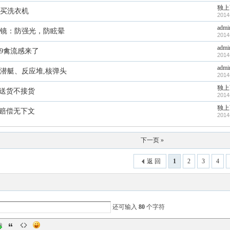
独上
买洗衣机
2014
admi
镜：防强光，防眩晕
2014
admi
N9禽流感来了
2014
admi
潜艇、反应堆,核弹头
2014
独上
“送货不接货
2014
独上
“赔偿无下文
2014
下一页 »
返 回
1
2
3
4
还可输入
80
个字符