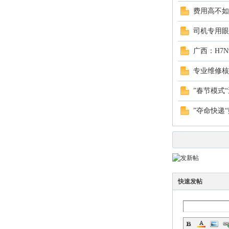
费用高不如
司机专用眼
广西：H7
专业维修核
”春节模式
市
”夺命快递
快速发帖