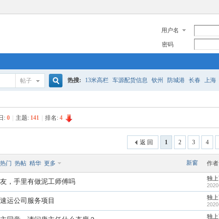
用户名
密码
热搜:
13米高栏
车源配货信息
钦州
防城港
长春
上海
帖子
搜
空车配货信息
长沙到郴州
湛江
昭通广西
空车配货车源
日:
0
|
主题:
141
|
排名:
4
索
返 回
1
2
3
4
新窗
热门
热帖
精华
更多
作者
独上
友，手里有做泥工师傅吗
2020
独上
速运公司服务项目
2020
独上