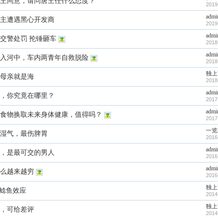
主同意，请问唐主任什么态度？
2019
admi
主遭遇黑心开发商
2019
admi
交警处罚 抡锤砸车
2018
admi
入河中，车内两青年自救脱险
2018
独上
母亲就是海
2018
admi
，你究竟在哪里？
2017
admi
食物换取未来身体健康，值得吗？
2017
一览
加湿气，最伤脾胃
2016
admi
，是最可交的男人
2016
admi
么越来越穷
2016
独上
”鲶鱼效应
2014
独上
，可给差评
2014