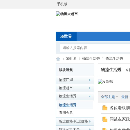
手机版
56世界
56世界
物流生活秀
物流生活秀
物流生活秀
版块导航
今
物流江湖
物
»
›
›
物流超市
物流生活秀
全部主题
最新
物流生活秀
各位老板朋
看图会意
同益友家政
货运价格-托运价格
物流公司大全