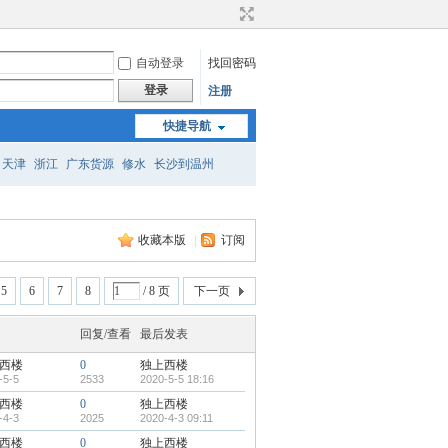
自动登录
找回密码
登录
注册
快捷导航
天津
浙江
广东货源
修水
长沙到温州
安阳
梧州货源
商洛
佛山到来宾
收藏本版
|
订阅
5
6
7
8
/ 8 页
下一页
回复/查看
最后发表
西楼
0
独上西楼
-5-5
2533
2020-5-5 18:16
西楼
0
独上西楼
-4-3
2025
2020-4-3 09:11
西楼
0
独上西楼