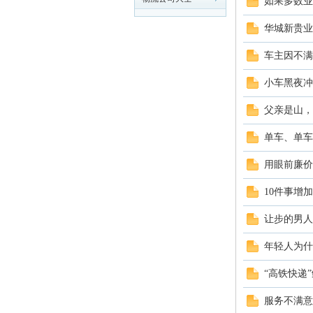
如果多数业
流
华城新贵业
车主因不满
小车黑夜冲
父亲是山，
单车、单车
用眼前廉价
大
10件事增
让步的男人
年轻人为什
“高铁快递
服务不满意
超