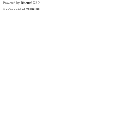
Powered by
Discuz!
X3.2
© 2001-2013
Comsenz Inc.