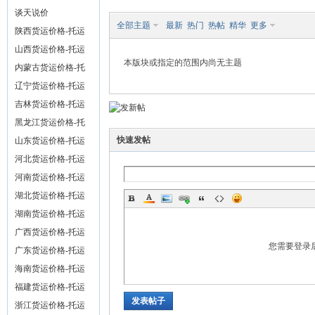
谈天说价
全部主题
最新
热门
热帖
精华
更多
陕西货运价格-托运
价格
山西货运价格-托运
本版块或指定的范围内尚无主题
流
价格
内蒙古货运价格-托
运价格
辽宁货运价格-托运
价格
吉林货运价格-托运
价格
黑龙江货运价格-托
快速发帖
运价格
山东货运价格-托运
价格
河北货运价格-托运
价格
河南货运价格-托运
价格
湖北货运价格-托运
大
价格
湖南货运价格-托运
价格
广西货运价格-托运
您需要登录
价格
广东货运价格-托运
价格
海南货运价格-托运
价格
福建货运价格-托运
发表帖子
价格
浙江货运价格-托运