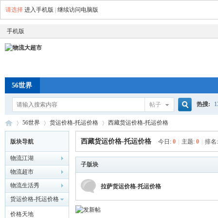
请选择
进入手机版
|
继续访问电脑版
手机版
56世界
热搜:
帖子
搜
56世界
货运价格-托运价格
西藏货运价格-托运价格
空车配
西藏货运价格-托运价格
版块导航
今日:
0
|
主题:
0
|
排名
物流江湖
索
物
»
›
子版块
›
物流超市
物流生活秀
拉萨货运价格-托运价格
货运价格-托运价格
价格天地