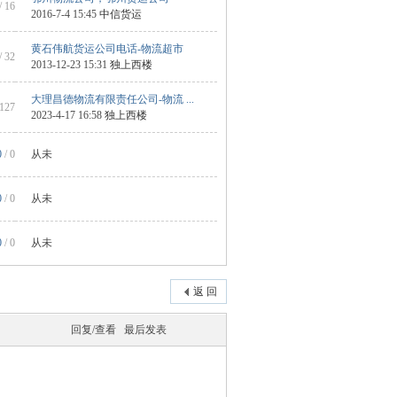
/ 16
2016-7-4 15:45
中信货运
黄石伟航货运公司电话-物流超市
/ 32
2013-12-23 15:31
独上西楼
大理昌德物流有限责任公司-物流 ...
 127
2023-4-17 16:58
独上西楼
0
/ 0
从未
0
/ 0
从未
0
/ 0
从未
返 回
回复/查看
最后发表