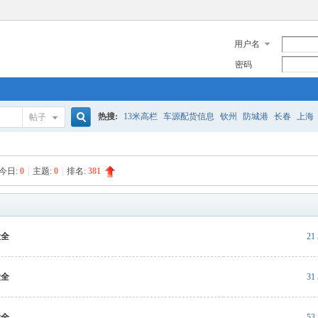
用户名
密码
热搜:
13米高栏
车源配货信息
钦州
防城港
长春
上海
帖子
搜
空车配货信息
长沙到郴州
湛江
昭通广西
空车配货车源
今日:
0
|
主题:
0
|
排名:
381
索
大全
21
大全
31
大全
53