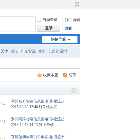
自动登录
找回密码
登录
注册
快捷导航
天津
浙江
广东货源
修水
长沙到温州
安阳
梧州货源
商洛
佛山到来宾
收藏本版
|
订阅
利川高升货运信息部电话-物流超 ...
/ 24
2015-12-30 12:40
好又快集团
荆州阿涛货运信息部电话-物流超 ...
/ 31
2013-12-18 14:13
独上西楼
宜昌盈和物流公司电话-物流超市
/ 54