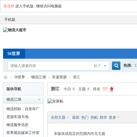
请选择
进入手机版
|
继续访问电脑版
手机版
56世界
热搜:
帖子
搜
56世界
物流江湖
车源货源
浙江
空车配
浙江
版块导航
今日:
0
|
主题:
0
|
排名:
727
物流江湖
索
物
»
›
›
›
物流招标，自发布广
告
货源车源天地
全部主题
最新
热门
热帖
精华
更多
物流服务信息
世界观自媒体工作室
本版块或指定的范围内尚无主题