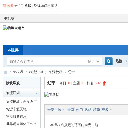
请选择
进入手机版
|
继续访问电脑版
手机版
56世界
热搜:
帖子
搜
56世界
物流江湖
车源货源
辽宁
空车配
辽宁
版块导航
今日:
0
|
主题:
0
|
排名:
732
物流江湖
索
物
»
›
›
›
物流招标，自发布广
告
货源车源天地
全部主题
最新
热门
热帖
精华
更多
物流服务信息
世界观自媒体工作室
本版块或指定的范围内尚无主题