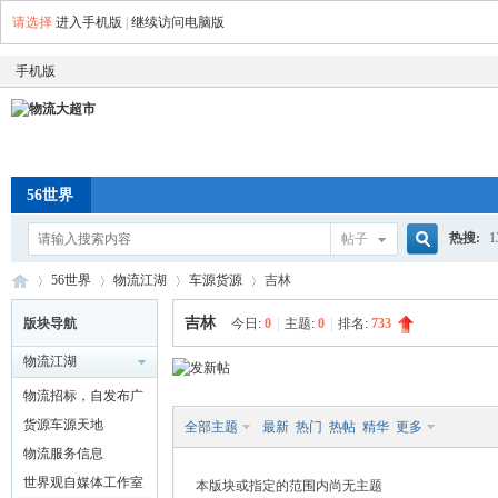
请选择
进入手机版
|
继续访问电脑版
手机版
56世界
热搜:
帖子
搜
56世界
物流江湖
车源货源
吉林
空车配
吉林
版块导航
今日:
0
|
主题:
0
|
排名:
733
物流江湖
索
物
»
›
›
›
物流招标，自发布广
告
货源车源天地
全部主题
最新
热门
热帖
精华
更多
物流服务信息
世界观自媒体工作室
本版块或指定的范围内尚无主题